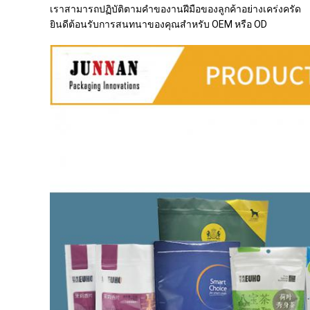
เราสามารถปฏิบัติตามคำของานฝีมือของลูกค้าอย่างเคร่งครัด
ยินดีต้อนรับการสนทนาของคุณสำหรับ OEM หรือ OD