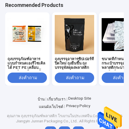
Recommended Products
ถุงบรรจุภัณฑ์อาหาร
ถุงบรรจุอาหารซิปเปอร์ที่
ขนาดที่กําหนดเ
แบบกำหนดเองรีไซเคิล
ปิดใหม่ ถุงยืนขึ้น ถุง
กระเป๋าบรรจุอา
ได้ PET PE เคลือบ
บรรจุพัสดุผงพลาสติก
พลาสติกระบายอ
พลาสติก ถุงซีลสามด้าน
การพิมพ์แบบหมุ
ถุงบรรจุภัณฑ์พลาสติก
ส่งคำถาม
ส่งคำถาม
ส่งคำถา
ถุงขนม
บ้าน
Desktop Site
บ้าน
เกี่ยวกับเรา
Jiangyin Junnan Packaging Co., Ltd. เป็นบริษัทการค้ามืออาชีพที่มี
Privacy Policy
แผนผังเว็บไซต์
สินค้า
ความซื่อสัตย์ เรามีโรงงานแม่ที่ตั้งขึ้นในปี 1998 หลังจากการพัฒนา
อย่างมั่นคงมา 20 ปีโรงงานมีอุปกรณ์การผลิตครบถ้วน และ
คุณภาพ
ถุงบรรจุภัณฑ์พลาสติก
โรงงานในประเทศจีน.Copyright © 2026
เทคโนโลยีการผลิตที่วัยรุ่นบริษัทได้สร้างรูปแบบธุรกิจรวมการ
Jiangyin Junnan Packaging Co., Ltd.. All Rights Reserved.
เกี่ยวกับเรา
ออกแบบ, การผลิตและการขาย. ปัจจุบัน, มันมีเกือบ 200 ผู้ผลิตได้ก่อตั้ง