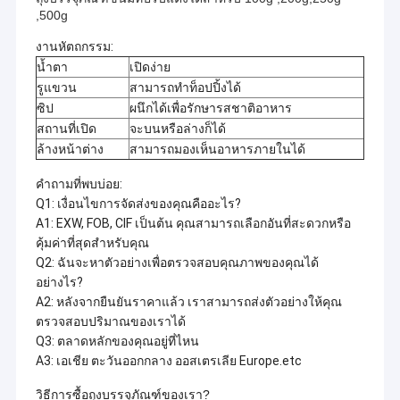
,500g
งานหัตถกรรม:
น้ำตา
เปิดง่าย
รูแขวน
สามารถทำท็อปปิ้งได้
ซิป
ผนึกได้เพื่อรักษารสชาติอาหาร
สถานที่เปิด
จะบนหรือล่างก็ได้
ล้างหน้าต่าง
สามารถมองเห็นอาหารภายในได้
คำถามที่พบบ่อย:
Q1: เงื่อนไขการจัดส่งของคุณคืออะไร?
A1: EXW, FOB, CIF เป็นต้น คุณสามารถเลือกอันที่สะดวกหรือ
คุ้มค่าที่สุดสำหรับคุณ
Q2: ฉันจะหาตัวอย่างเพื่อตรวจสอบคุณภาพของคุณได้
อย่างไร?
A2: หลังจากยืนยันราคาแล้ว เราสามารถส่งตัวอย่างให้คุณ
ตรวจสอบปริมาณของเราได้
Q3: ตลาดหลักของคุณอยู่ที่ไหน
A3: เอเชีย ตะวันออกกลาง ออสเตรเลีย Europe.etc
วิธีการซื้อถุงบรรจุภัณฑ์ของเรา?