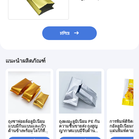
กันน้ำ
চালিয়ে
แนะนำผลิตภัณฑ์
ถุงชาฟอยล์อลูมิเนียม
ถุงผงอะลูมิเนียม PE กัน
การพิมพ์ดิจิตอล
แบบมีก้นแบนและเป้า
ความชื้นขายส่ง ถุงสูญ
กอัลลูมิเนียมกระ
ด้านข้างพร้อมโลโก้ที่
ญากาศแบบมีจีบด้าน
แผ่นพิมพ์ตามค
กำหนดเอง พร้อมการซีล
ข้างปิดผนึกด้วยความ
ต้องการ กระเป๋