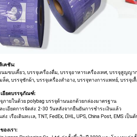
ิเคชัน:
นมขบเคี้ยว, บรรจุเครื่องดื่ม, บรรจุอาหารเครื่องเทศ, บรรจุสูญญา
มล็ด, บรรจุซักผ้า, บรรจุเครื่องสำอาง, บรรจุทางการแพทย์, บรรจุเสื้
เอียดบรรจุภัณฑ์:
รจุภายในด้วย polybag บรรจุด้านนอกด้วยกล่องมาตรฐาน
ยละเอียดการจัดส่ง: 2-30 วันหลังจากยืนยันการชำระเงินแล้ว
่ง: เรือเดินทะเล, TNT, FedEx, DHL, UPS, China Post, EMS เป็นต้
 ของเรา: