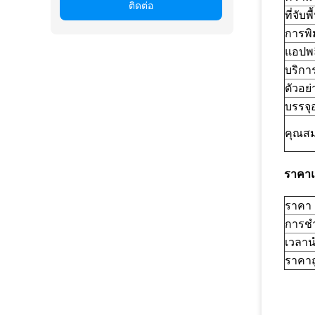
ติดต่อ
ที่จับพ
การพิ
แอปพล
บริกา
ตัวอย่
บรรจุ
คุณสมบ
ราคาแ
ราคา
การชำ
เวลา
ราคาถ