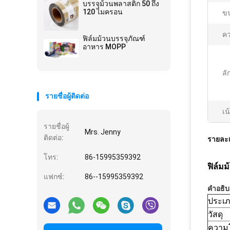
บรรจุม้วนพลาสติก 50 ถึง
120 ไมครอน
ข
ค
ฟิล์มม้วนบรรจุภัณฑ์
อาหาร MOPP
ล
รายชื่อผู้ติดต่อ
เน
รายชื่อผู้
Mrs. Jenny
ติดต่อ:
รายละเ
โทร:
86-15995359392
ฟิล์มม
แฟกซ์:
86--15995359392
คำอธิบ
ประเภ
วัสดุ
ความโ