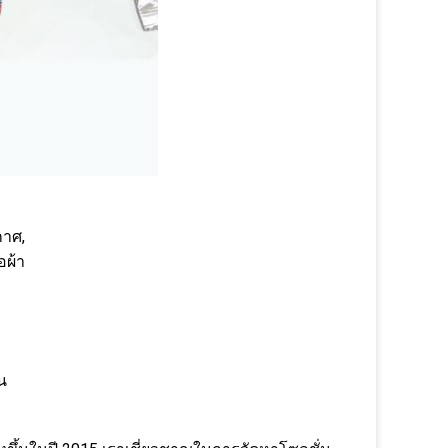
กาศ,
อผ้า
น