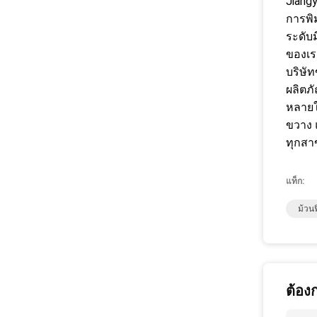
Jiangy
การพิ
ระดับ
ของเร
บริษั
ผลิตภ
หลายใ
ขวาง 
ทุกสา
แท็ก:
ม้วนฟ
ต้อง