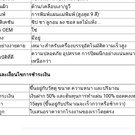
ื้นผิว
ด้าน/เคลือบเงา/ยูวี
มพ์
การพิมพ์แผ่นแม่พิมพ์ (สูงสุด 9 สี)
ิเคชัน
ชิป ชา ลูกอม ผง ซอส ผลไม้แห้ง ...
ร OEM
ใช่
าง
มีอยู่
อย่างง่ายดาย
เหมาะสำหรับเครื่องบรรจุอัตโนมัติความเร็วสูง
ความปลอดภัย อุปสรรค การปิดผนึกอย่างแน่นหนา 
ัติที่ดี
เหนือกว่า
ละเงื่อนไขการชำระเงิน
ขึ้นอยู่กับวัสดุ ขนาด ความหนา และปริมาณ
ระเงิน
เงินฝาก 50% และต้นทุนการทำแผ่น 100% ยอดคงเหลื
นำ
15ays (ขึ้นอยู่กับปริมาณจะเร็วกว่าหรือช้ากว่า)
ูก
ใบเสนอราคาจากโรงงานของเราโดยตรง