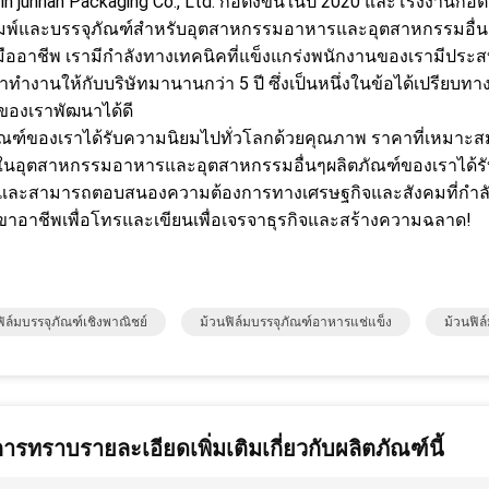
in junnan Packaging Co., Ltd. ก่อตั้งขึ้นในปี 2020 และโรงงานก่อ
มพ์และบรรจุภัณฑ์สำหรับอุตสาหกรรมอาหารและอุตสาหกรรมอื่นๆใ
มืออาชีพ เรามีกำลังทางเทคนิคที่แข็งแกร่งพนักงานของเรามีประสบ
าทำงานให้กับบริษัทมานานกว่า 5 ปี ซึ่งเป็นหนึ่งในข้อได้เปรีย
ทของเราพัฒนาได้ดี
ัณฑ์ของเราได้รับความนิยมไปทั่วโลกด้วยคุณภาพ ราคาที่เหมาะส
นอุตสาหกรรมอาหารและอุตสาหกรรมอื่นๆผลิตภัณฑ์ของเราได้รับ
และสามารถตอบสนองความต้องการทางเศรษฐกิจและสังคมที่กำลังเติ
ขาอาชีพเพื่อโทรและเขียนเพื่อเจรจาธุรกิจและสร้างความฉลาด!
ิล์มบรรจุภัณฑ์เชิงพาณิชย์
ม้วนฟิล์มบรรจุภัณฑ์อาหารแช่แข็ง
ม้วนฟิล
การทราบรายละเอียดเพิ่มเติมเกี่ยวกับผลิตภัณฑ์นี้