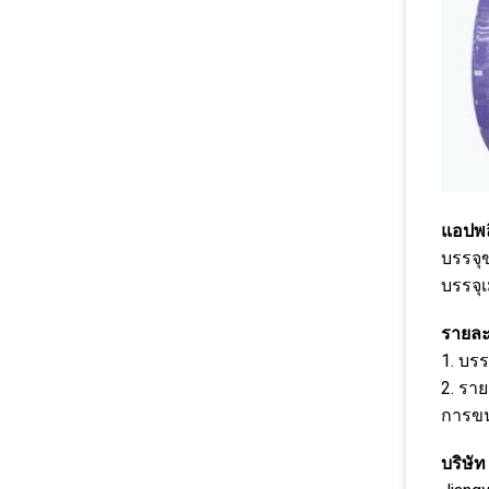
แอปพล
บรรจุข
บรรจุเ
รายละ
1. บร
2. รา
การขนส
บริษัท