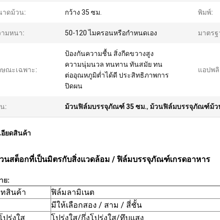
นาดม้วน:
กว้าง 35 ซม.
พิมพ์:
วามหนา:
50-120 ไมครอนหรือกำหนดเอง
มาตรฐ
ป้องกันความชื้น สิ่งกีดขวางสูง
ความนุ่มนวล ทนทาน ทันสมัย ​​ทน
ักษณะเฉพาะ:
แอปพลิ
ต่ออุณหภูมิต่ำได้ดี ประสิทธิภาพการ
ปิดผน
้น:
ม้วนฟิล์มบรรจุภัณฑ์ 35 ซม.
,
ม้วนฟิล์มบรรจุภัณฑ์ม้
อียดสินค้า
้วนสต็อกที่เป็นมิตรกับสิ่งแวดล้อม / ฟิล์มบรรจุภัณฑ์เกรดอาหาร
าย:
ทสินค้า
ฟิล์มลามิเนต
มีให้เลือกสอง / สาม / สี่ชั้น
ปร่งใส
โปร่งใส/กึ่งโปร่งใส/ทึบแสง