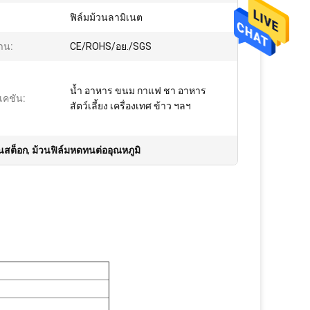
ฟิล์มม้วนลามิเนต
าน:
CE/ROHS/อย./SGS
น้ำ อาหาร ขนม กาแฟ ชา อาหาร
เคชัน:
สัตว์เลี้ยง เครื่องเทศ ข้าว ฯลฯ
วนสต็อก
,
ม้วนฟิล์มหดทนต่ออุณหภูมิ