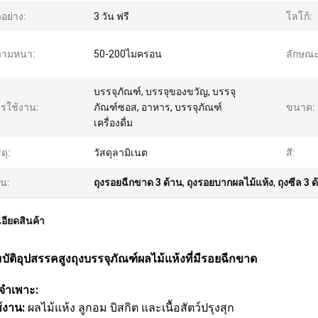
วอย่าง:
3 วัน ฟรี
โลโก้:
วามหนา:
50-200ไมครอน
ลักษณ
บรรจุภัณฑ์, บรรจุของขวัญ, บรรจุ
รใช้งาน:
ภัณฑ์ซอส, อาหาร, บรรจุภัณฑ์
ขนาด:
เครื่องดื่ม
ดุ:
วัสดุลามิเนต
สี:
้น:
ถุงรอยฉีกขาด 3 ด้าน
,
ถุงรอยบากผลไม้แห้ง
,
ถุงซีล 3 
อียดสินค้า
บัติอุปสรรคสูงถุงบรรจุภัณฑ์ผลไม้แห้งที่มีรอยฉีกขาด
ลจำเพาะ:
้งาน:
ผลไม้แห้ง ลูกอม บิสกิต และเนื้อสัตว์ปรุงสุก