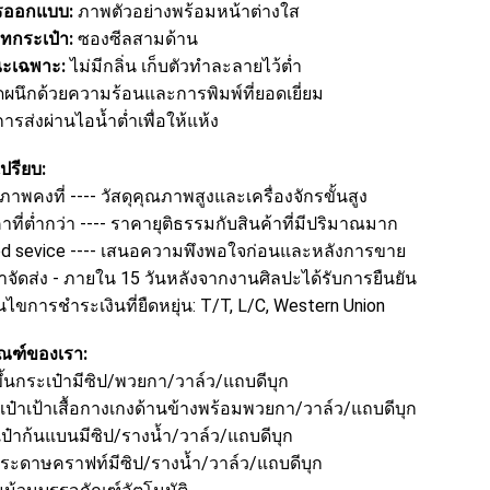
รออกแบบ:
ภาพตัวอย่างพร้อมหน้าต่างใส
ทกระเป๋า:
ซองซีลสามด้าน
ณะเฉพาะ:
ไม่มีกลิ่น เก็บตัวทำละลายไว้ต่ำ
ดผนึกด้วยความร้อนและการพิมพ์ที่ยอดเยี่ยม
ารส่งผ่านไอน้ำต่ำเพื่อให้แห้ง
เปรียบ:
ภาพคงที่ ---- วัสดุคุณภาพสูงและเครื่องจักรขั้นสูง
าที่ต่ำกว่า ---- ราคายุติธรรมกับสินค้าที่มีปริมาณมาก
od sevice ---- เสนอความพึงพอใจก่อนและหลังการขาย
าจัดส่ง - ภายใน 15 วันหลังจากงานศิลปะได้รับการยืนยัน
่อนไขการชำระเงินที่ยืดหยุ่น: T/T, L/C, Western Union
ัณฑ์ของเรา:
ขึ้นกระเป๋ามีซิป/พวยกา/วาล์ว/แถบดีบุก
เป๋าเป้าเสื้อกางเกงด้านข้างพร้อมพวยกา/วาล์ว/แถบดีบุก
เป๋าก้นแบนมีซิป/รางน้ำ/วาล์ว/แถบดีบุก
งกระดาษคราฟท์มีซิป/รางน้ำ/วาล์ว/แถบดีบุก