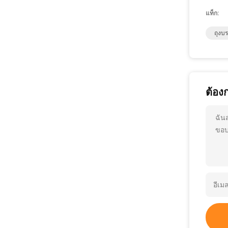
แท็ก:
ถุงบ
ต้อง
ฉัน
ขอบ