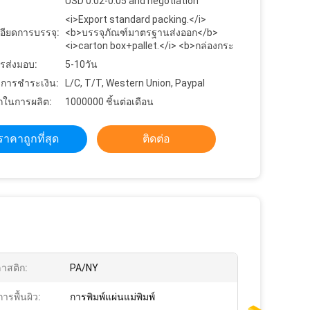
USD 0.02-0.05 and negotiation
<i>Export standard packing.</i>
อียดการบรรจุ:
<b>บรรจุภัณฑ์มาตรฐานส่งออก</b>
<i>carton box+pallet.</i> <b>กล่องกระ
รส่งมอบ:
5-10วัน
ขการชำระเงิน:
L/C, T/T, Western Union, Paypal
ในการผลิต:
1000000 ชิ้นต่อเดือน
ราคาถูกที่สุด
ติดต่อ
าสติก:
PA/NY
ารพื้นผิว:
การพิมพ์แผ่นแม่พิมพ์