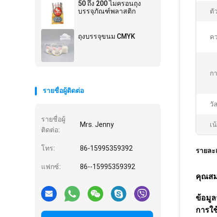
50 ถึง 200 ไมครอนถุง
บรรจุภัณฑ์พลาสติก
ตั
ถุงบรรจุขนม CMYK
ค
กา
รายชื่อผู้ติดต่อ
วัส
รายชื่อผู้
Mrs. Jenny
เน
ติดต่อ:
โทร:
86-15995359392
รายละเ
แฟกซ์:
86--15995359392
คุณสม
ข้อมู
การใช