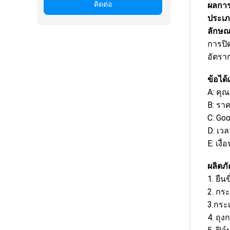
ติดต่อ
ผลกา
ประเภ
ลักษ
การปิ
อัตราก
ข้อได้
A: คุณ
B: ราค
C: Go
D: เวล
E: เงื
ผลิตภ
1. ยืน
2. กระ
3.กระ
4. ถุ