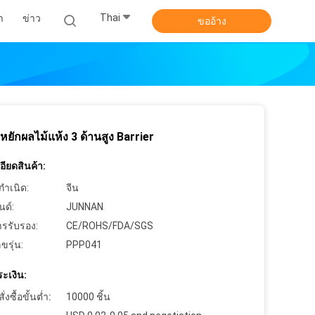
Thai
า
ข่าว
ขออ้าง
หยักผลไม้แห้ง 3 ด้านสูง Barrier
ียดสินค้า:
กำเนิด:
จีน
นด์:
JUNNAN
ารรับรอง:
CE/ROHS/FDA/SGS
ขรุ่น:
PPP041
ะเงิน:
งซื้อขั้นต่ำ:
10000 ชิ้น