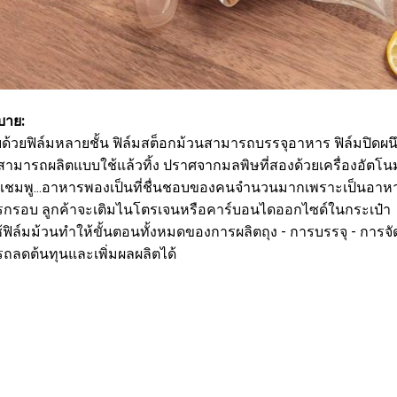
บาย:
บด้วยฟิล์มหลายชั้น ฟิล์มสต็อกม้วนสามารถบรรจุอาหาร ฟิล์มปิดผนึ
าสามารถผลิตแบบใช้แล้วทิ้ง ปราศจากมลพิษที่สองด้วยเครื่องอัตโน
แชมพู...อาหารพองเป็นที่ชื่นชอบของคนจำนวนมากเพราะเป็นอาหารส
กรอบ ลูกค้าจะเติมไนโตรเจนหรือคาร์บอนไดออกไซด์ในกระเป๋า
ฟิล์มม้วนทำให้ขั้นตอนทั้งหมดของการผลิตถุง - การบรรจุ - การจัดกา
ถลดต้นทุนและเพิ่มผลผลิตได้