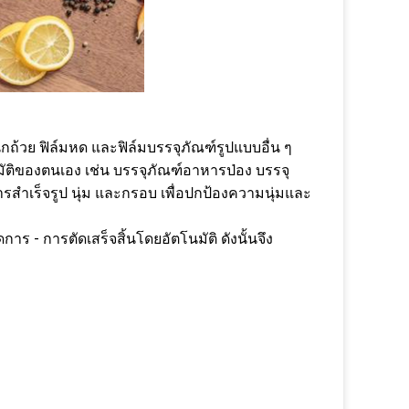
กถ้วย ฟิล์มหด และฟิล์มบรรจุภัณฑ์รูปแบบอื่น ๆ
มัติของตนเอง เช่น บรรจุภัณฑ์อาหารป่อง บรรจุ
ำเร็จรูป นุ่ม และกรอบ เพื่อปกป้องความนุ่มและ
ร - การตัดเสร็จสิ้นโดยอัตโนมัติ ดังนั้นจึง