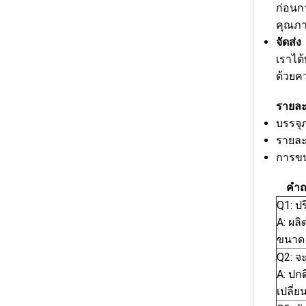
ก่อนก
คุณภาพ
จัดส่ง
เราได
ด้วยคว
รายละ
บรรจุ
รายละ
การขนส
คำถ
Q1: ป
A: ผลิ
ขนาด 
Q2: จะ
A: ปก
เปลี่ย