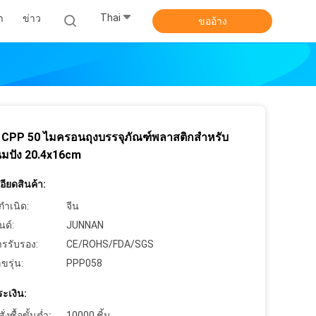
Thai
า
ข่าว
ขออ้าง
CPP 50 ไมครอนถุงบรรจุภัณฑ์พลาสติกสำหรับ
นมปัง 20.4x16cm
ียดสินค้า:
กำเนิด:
จีน
นด์:
JUNNAN
ารรับรอง:
CE/ROHS/FDA/SGS
ขรุ่น:
PPP058
ะเงิน:
งซื้อขั้นต่ำ:
10000 ชิ้น