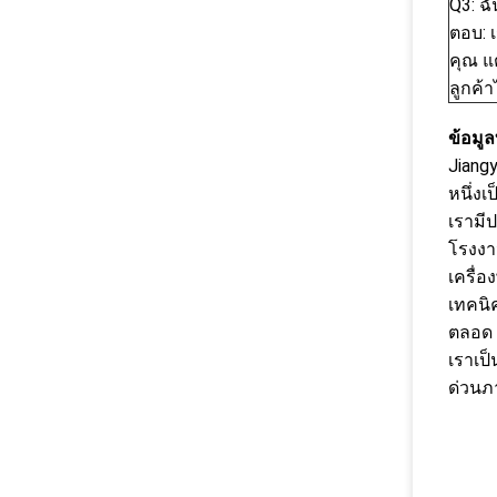
Q3: ฉ
ตอบ: 
คุณ แ
ลูกค้า
ข้อมูล
Jiangy
หนึ่ง
เรามี
โรงงาน
เครื่อ
เทคนิ
ตลอด 
เราเป
ด่วนภา