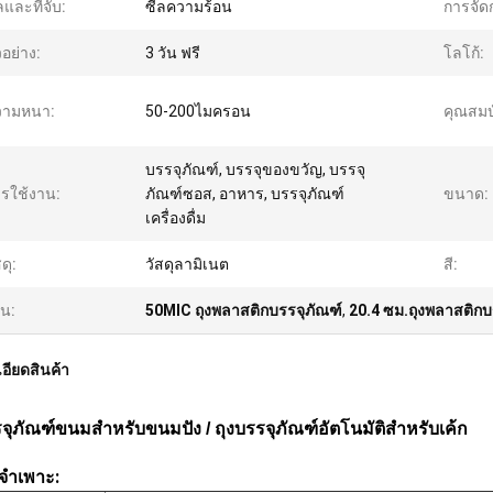
ลและที่จับ:
ซีลความร้อน
การจัดก
วอย่าง:
3 วัน ฟรี
โลโก้:
วามหนา:
50-200ไมครอน
คุณสมบั
บรรจุภัณฑ์, บรรจุของขวัญ, บรรจุ
รใช้งาน:
ภัณฑ์ซอส, อาหาร, บรรจุภัณฑ์
ขนาด:
เครื่องดื่ม
ดุ:
วัสดุลามิเนต
สี:
้น:
50MIC ถุงพลาสติกบรรจุภัณฑ์
,
20.4 ซม.ถุงพลาสติกบ
อียดสินค้า
รจุภัณฑ์ขนมสำหรับขนมปัง / ถุงบรรจุภัณฑ์อัตโนมัติสำหรับเค้ก
ลจำเพาะ: