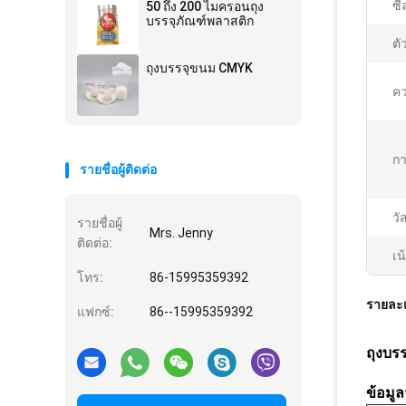
ซี
50 ถึง 200 ไมครอนถุง
บรรจุภัณฑ์พลาสติก
ตั
ถุงบรรจุขนม CMYK
ค
กา
รายชื่อผู้ติดต่อ
วัส
รายชื่อผู้
Mrs. Jenny
ติดต่อ:
เน
โทร:
86-15995359392
รายละเ
แฟกซ์:
86--15995359392
ถุงบร
ข้อมู