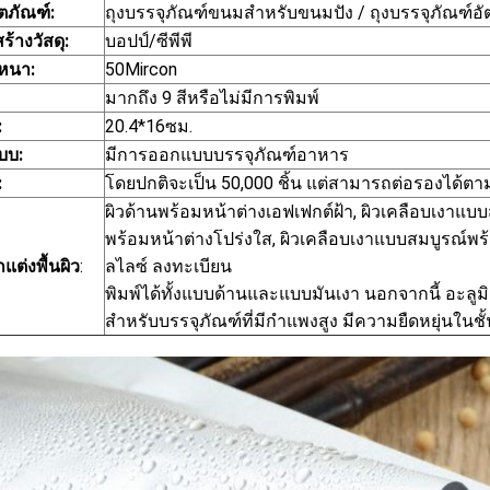
ิตภัณฑ์:
ถุงบรรจุภัณฑ์ขนมสำหรับขนมปัง / ถุงบรรจุภัณฑ์อั
้างวัสดุ:
บอปป์/ซีพีพี
หนา:
50Mircon
มากถึง 9 สีหรือไม่มีการพิมพ์
:
20.4*16ซม.
บบ:
มีการออกแบบบรรจุภัณฑ์อาหาร
:
โดยปกติจะเป็น 50,000 ชิ้น แต่สามารถต่อรองได้
ผิวด้านพร้อมหน้าต่างเอฟเฟกต์ฝ้า, ผิวเคลือบเงาแบบส
พร้อมหน้าต่างโปร่งใส, ผิวเคลือบเงาแบบสมบูรณ์พร
แต่งพื้นผิว
:
ลไลซ์ ลงทะเบียน
พิมพ์ได้ทั้งแบบด้านและแบบมันเงา นอกจากนี้ อะลูม
สำหรับบรรจุภัณฑ์ที่มีกำแพงสูง มีความยืดหยุ่นในชั้น