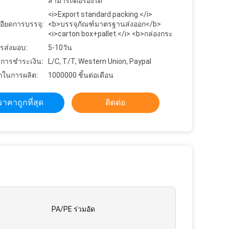
สามารถต่อรองได้
<i>Export standard packing.</i>
อียดการบรรจุ:
<b>บรรจุภัณฑ์มาตรฐานส่งออก</b>
<i>carton box+pallet.</i> <b>กล่องกระ
รส่งมอบ:
5-10วัน
ขการชำระเงิน:
L/C, T/T, Western Union, Paypal
ในการผลิต:
1000000 ชิ้นต่อเดือน
ราคาถูกที่สุด
ติดต่อ
PA/PE ร่วมอัด