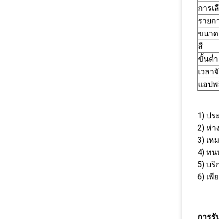
การเล
รายก
ขนาด
สี
ขั้นต่ำ
เวลาจั
แอปพล
1) ประ
2) ห่
3) เห
4) ทน
5) บร
6) เพ
การรั