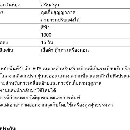
ือกวันหยุด
สนับสนุน
าร
ถุงเก็บสุญญากาศ
สามารถปรับแต่งได้
สีฟ้า
1000
ดส่ง
15 วัน
ิเคชัน
เสื้อผ้า ตุ๊กตา เครื่องนอน
หยัดพื้นที่จัดเก็บ 80% เหมาะสำหรับสร้างบ้านที่เป็นระเบียบเรียบร้
างไกลจากสิ่งสกปรก ฝุ่นละออง แมลง ความชื้น และกลิ่นไม่พึงประส
มาะสำหรับการเคลื่อนย้ายและการจัดเก็บตามฤดูกาล
ทานและนำกลับมาใช้ใหม่ได้
ิการที่กำหนดเองได้ทุกขนาดและการพิมพ์
ียงแค่เอาอากาศออกจากถุงเก็บโดยใช้เครื่องดูดฝุ่นธรรมดา
บประกัน: