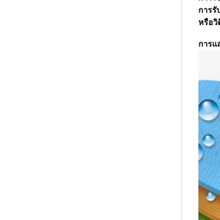
การรั
หรือวิ
การแ