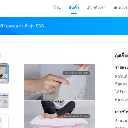
บ้าน
สินค้า
เกี่ยวกับเรา
ติดต่อเร
100 ไมครอน ถุงเก็บฝุ่น SGS
ถุงเก็
รายละเอ
สถานที่
ชื่อแบร
ได้รับก
หมายเล
การชำร
จำนวนสั่