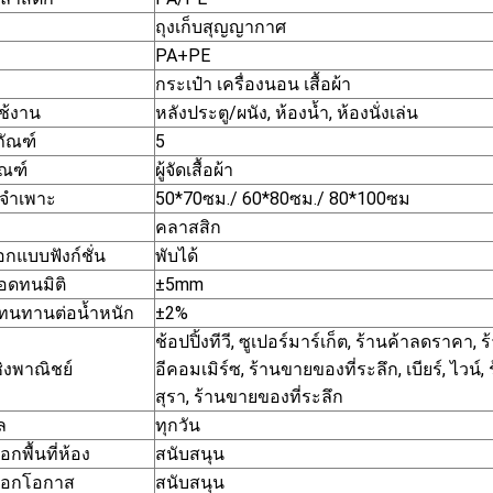
ถุงเก็บสุญญากาศ
PA+PE
กระเป๋า เครื่องนอน เสื้อผ้า
่ใช้งาน
หลังประตู/ผนัง, ห้องน้ำ, ห้องนั่งเล่น
ภัณฑ์
5
ัณฑ์
ผู้จัดเสื้อผ้า
ลจำเพาะ
50*70ซม./ 60*80ซม./ 80*100ซม
คลาสสิก
กแบบฟังก์ชั่น
พับได้
ดทนมิติ
±5mm
ทนทานต่อน้ำหนัก
±2%
ช้อปปิ้งทีวี, ซูเปอร์มาร์เก็ต, ร้านค้าลดราคา, ร
เชิงพาณิชย์
อีคอมเมิร์ซ, ร้านขายของที่ระลึก, เบียร์, ไวน์
สุรา, ร้านขายของที่ระลึก
ล
ทุกวัน
อกพื้นที่ห้อง
สนับสนุน
ือกโอกาส
สนับสนุน