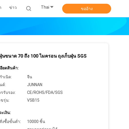
Thai
า
ข่าว
ขออ้าง
บฝุ่นขนาด 70 ถึง 100 ไมครอน ถุงเก็บฝุ่น SGS
ียดสินค้า:
กำเนิด:
จีน
นด์:
JUNNAN
ารรับรอง:
CE/ROHS/FDA/SGS
ขรุ่น:
VSB15
ะเงิน:
งซื้อขั้นต่ำ:
10000 ชิ้น