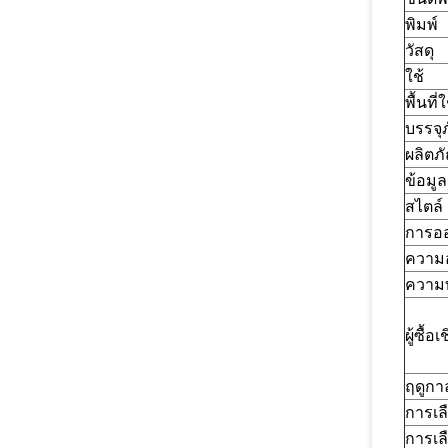
พิมพ์
วัสดุ
ใช้
พื้นที
บรรจุ
ผลิตภ
ข้อมู
สไตล์
การออ
ความอ
ความ
ผู้ซื้อ
ฤดูกา
การเลื
การเล