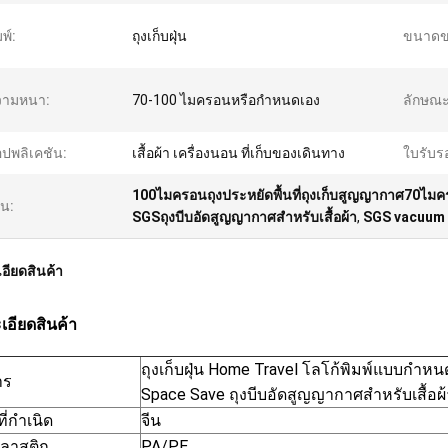
มพ์:
ถุงเก็บฝุ่น
ขนาดขอ
วามหนา:
70-100 ไมครอนหรือกำหนดเอง
ลักษณ
ปพลิเคชัน:
เสื้อผ้า เครื่องนอน ที่เก็บของเดินทาง
ใบรับร
100ไมครอนถุงประหยัดพื้นที่ถุงเก็บสูญญากาศ70ไมคร
้น:
SGSถุงบีบอัดสูญญากาศสำหรับเสื้อผ้า
,
SGS vacuum 
อียดสินค้า
เอียดสินค้า
ถุงเก็บฝุ่น Home Travel โลโก้พิมพ์แบบกำหน
าร
Space Save ถุงบีบอัดสูญญากาศสำหรับเสื้อผ้
ี่กำเนิด
จีน
ลาสติก
PA/PE