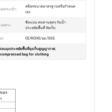
สต็อกขนาดมาตรฐานหรือกำหนด
งกระเป๋า:
เอง
ซีลแน่น ทนทานสุดๆ กันน้ำ
ะเฉพาะ:
ประหยัดพื้นที่ จัดเก็บ
อง:
CE/ROHS/อย./SGS
อนถุงประหยัดพื้นที่ถุงเก็บสูญญากาศ
,
compressed bag for clothing
ดเอง
า