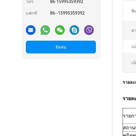
โทร:
86-15995359392
พิ
แฟกซ์:
86--15995359392
ค
แอ
ติดต่อ
เน
รายละเ
รายละ
รายก
สถานท
ชนิดพ